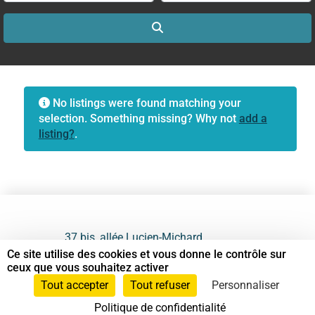
Search
No listings were found matching your
selection. Something missing? Why not
add a
listing?
.
37 bis, allée Lucien-Michard
93190 Livry-Gargan
Ce site utilise des cookies et vous donne le contrôle sur
ceux que vous souhaitez activer
06 61 87 28 09
Tout accepter
Tout refuser
Personnaliser
Politique de confidentialité