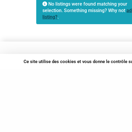
No listings were found matching your
selection. Something missing? Why not
ad
listing?
.
37 bis, allée Lucien-Michard
Ce site utilise des cookies et vous donne le contrôle 
93190 Livry-Gargan
06 61 87 28 09
Nous contacter
© Syn