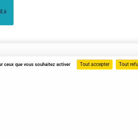
d a
Annuaire
Tout accepter
Tout ref
sur ceux que vous souhaitez activer
Actualités
Mentions légales
Politique de confidentialité
Conditions générales de vente
dicat des Professionnels de Shiatsu - 2026 Tous droits ré