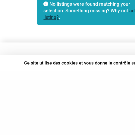
No listings were found matching your
selection. Something missing? Why not
ad
listing?
.
37 bis, allée Lucien-Michard
Ce site utilise des cookies et vous donne le contrôle 
93190 Livry-Gargan
06 61 87 28 09
Nous contacter
© Syn