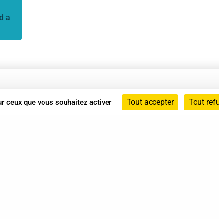
d a
Annuaire
Tout accepter
Tout ref
sur ceux que vous souhaitez activer
Actualités
Mentions légales
Politique de confidentialité
Conditions générales de vente
dicat des Professionnels de Shiatsu - 2026 Tous droits ré