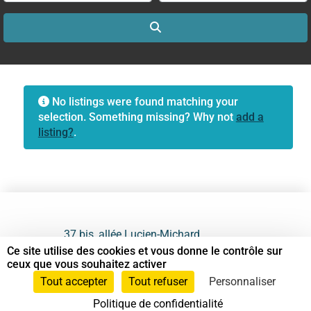
Search
No listings were found matching your
selection. Something missing? Why not
add a
listing?
.
37 bis, allée Lucien-Michard
93190 Livry-Gargan
Ce site utilise des cookies et vous donne le contrôle sur
ceux que vous souhaitez activer
06 61 87 28 09
Tout accepter
Tout refuser
Personnaliser
Politique de confidentialité