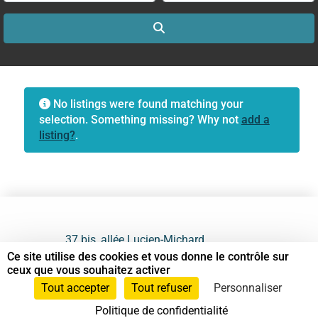
Search
No listings were found matching your
selection. Something missing? Why not
add a
listing?
.
37 bis, allée Lucien-Michard
93190 Livry-Gargan
Ce site utilise des cookies et vous donne le contrôle sur
ceux que vous souhaitez activer
06 61 87 28 09
Tout accepter
Tout refuser
Personnaliser
Politique de confidentialité