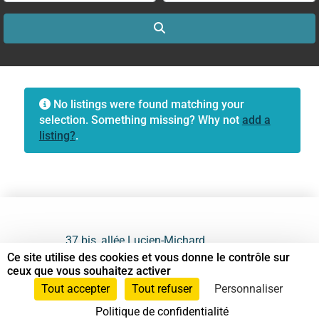
Search
No listings were found matching your
selection. Something missing? Why not
add a
listing?
.
37 bis, allée Lucien-Michard
93190 Livry-Gargan
Ce site utilise des cookies et vous donne le contrôle sur
ceux que vous souhaitez activer
06 61 87 28 09
Tout accepter
Tout refuser
Personnaliser
Politique de confidentialité