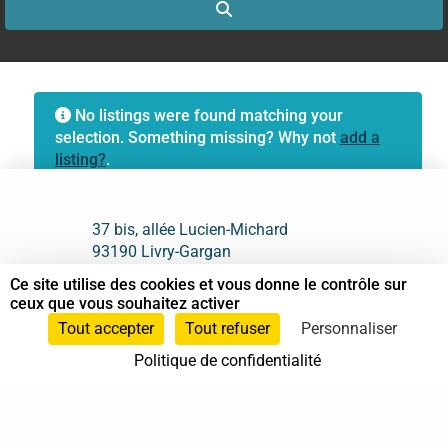
Search
No listings were found matching your
selection. Something missing? Why not
add a
listing?
.
37 bis, allée Lucien-Michard
93190 Livry-Gargan
Ce site utilise des cookies et vous donne le contrôle sur
06 61 87 28 09
ceux que vous souhaitez activer
Tout accepter
Tout refuser
Personnaliser
Nous contacter
Politique de confidentialité
Annuaire
Actualités