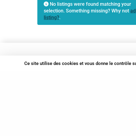
No listings were found matching your
selection. Something missing? Why not
ad
listing?
.
37 bis, allée Lucien-Michard
Ce site utilise des cookies et vous donne le contrôle 
93190 Livry-Gargan
06 61 87 28 09
Nous contacter
© Syn