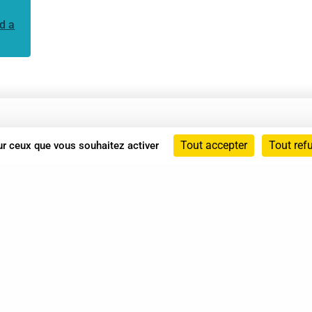
d a
Annuaire
Tout accepter
Tout ref
sur ceux que vous souhaitez activer
Actualités
Mentions légales
Politique de confidentialité
Conditions générales de vente
dicat des Professionnels de Shiatsu - 2026 Tous droits ré