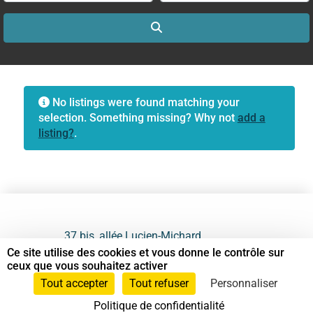
Search
No listings were found matching your
selection. Something missing? Why not
add a
listing?
.
37 bis, allée Lucien-Michard
93190 Livry-Gargan
Ce site utilise des cookies et vous donne le contrôle sur
ceux que vous souhaitez activer
06 61 87 28 09
Tout accepter
Tout refuser
Personnaliser
Politique de confidentialité