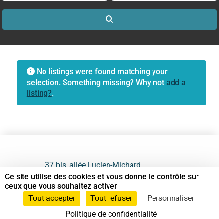
Search
No listings were found matching your
selection. Something missing? Why not
add a
listing?
.
37 bis, allée Lucien-Michard
93190 Livry-Gargan
Ce site utilise des cookies et vous donne le contrôle sur
ceux que vous souhaitez activer
06 61 87 28 09
Tout accepter
Tout refuser
Personnaliser
Politique de confidentialité