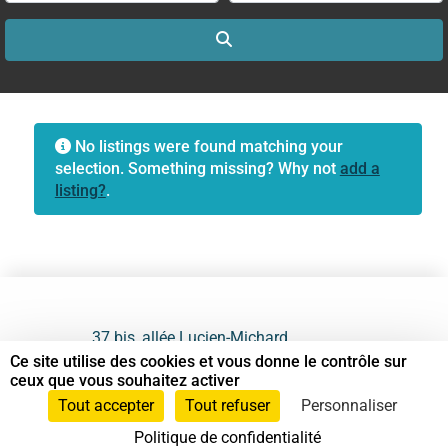
Search
No listings were found matching your
selection. Something missing? Why not
add a
listing?
.
37 bis, allée Lucien-Michard
93190 Livry-Gargan
Ce site utilise des cookies et vous donne le contrôle sur
ceux que vous souhaitez activer
06 61 87 28 09
Tout accepter
Tout refuser
Personnaliser
Politique de confidentialité