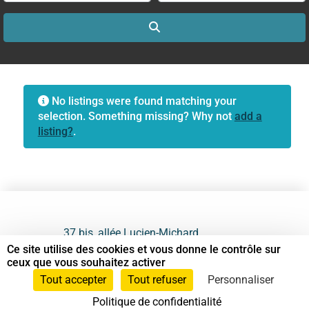
Search
No listings were found matching your
selection. Something missing? Why not
add a
listing?
.
37 bis, allée Lucien-Michard
93190 Livry-Gargan
Ce site utilise des cookies et vous donne le contrôle sur
ceux que vous souhaitez activer
06 61 87 28 09
Tout accepter
Tout refuser
Personnaliser
Politique de confidentialité