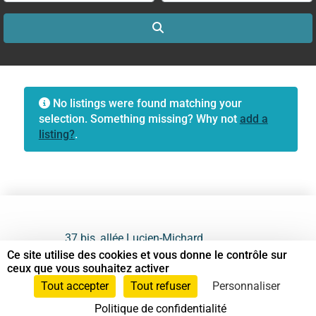
Search
No listings were found matching your
selection. Something missing? Why not
add a
listing?
.
37 bis, allée Lucien-Michard
93190 Livry-Gargan
Ce site utilise des cookies et vous donne le contrôle sur
ceux que vous souhaitez activer
06 61 87 28 09
Tout accepter
Tout refuser
Personnaliser
Politique de confidentialité