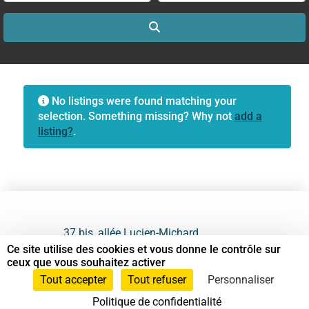
Search
No listings were found matching your
selection. Something missing? Why not
add a
listing?
.
37 bis, allée Lucien-Michard
93190 Livry-Gargan
Ce site utilise des cookies et vous donne le contrôle sur
ceux que vous souhaitez activer
06 61 87 28 09
Tout accepter
Tout refuser
Personnaliser
Politique de confidentialité