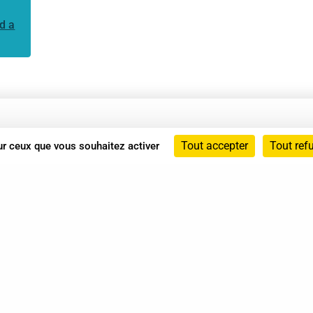
d a
Annuaire
Tout accepter
Tout ref
sur ceux que vous souhaitez activer
Actualités
Mentions légales
Politique de confidentialité
Conditions générales de vente
dicat des Professionnels de Shiatsu - 2026 Tous droits ré