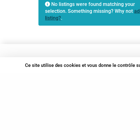
No listings were found matching your
selection. Something missing? Why not
ad
listing?
.
37 bis, allée Lucien-Michard
Ce site utilise des cookies et vous donne le contrôle 
93190 Livry-Gargan
06 61 87 28 09
Nous contacter
© Syn