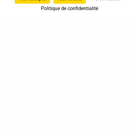
Politique de confidentialité
37 bis, allée Lucien-Michard
93190 Livry-Gargan
06 61 87 28 09
Nous contacter
Annuaire
Actualités
Mentions légales
Politique de confidentialité
Conditions générales de vente