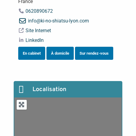
France
0620890672
info
@
ki-no-shiatsu-lyon.com
Site Internet
LinkedIn
En cabinet
À domicile
Sur rendez-vous

Localisation