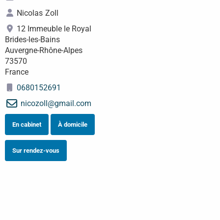
Nicolas
Zoll
12 Immeuble le Royal
Brides-les-Bains
Auvergne-Rhône-Alpes
73570
France
0680152691
nicozoll
@
gmail.com
En cabinet
À domicile
Sur rendez-vous