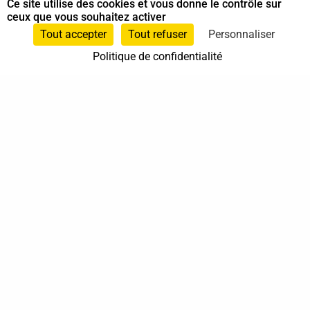
Ce site utilise des cookies et vous donne le contrôle sur
ceux que vous souhaitez activer
Animateur Do In
,
Shiatsu sur chaise
, et
Tout accepter
Tout refuser
Personnaliser
Spécialiste en Shiatsu
Politique de confidentialité
06 29 85 60 34
Ain
Auvergne-Rhône-Alpes
En cabinet
À domicile
Sur rendez-vous