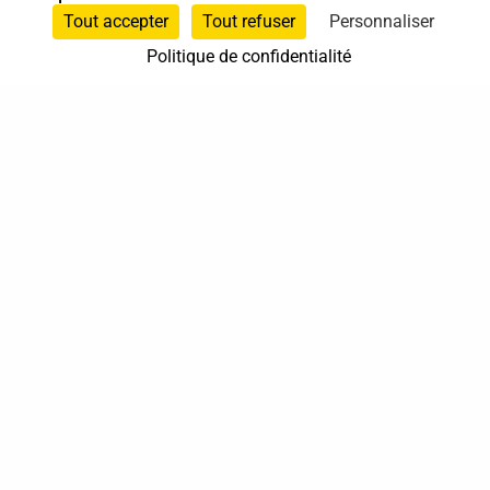
Animateur Do In
,
Shiatsu sur chaise
, et
Tout accepter
Tout refuser
Personnaliser
Spécialiste en Shiatsu
Politique de confidentialité
06 81 78 00 08
Sainghin-en-Mélantois
Hauts-de-France
En cabinet
Sur rendez-vous
37 bis, allée Lucien-Michard