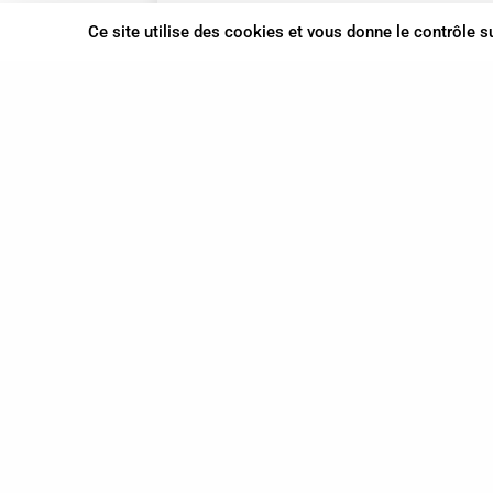
Ce site utilise des cookies et vous donne le contrôle 
JOURDAN Mathieu
Spécialiste en Shiatsu RNCP
Spécialiste en Shiatsu
0695718491
Montgeron
Ile-de-France
En cabinet
À domicile
Sur rendez-vous