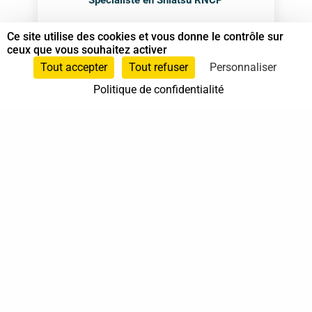
Spécialiste en Shiatsu RNCP
Ce site utilise des cookies et vous donne le contrôle sur
Animateur Do In
,
Shiatsu sur chaise
, et
ceux que vous souhaitez activer
Spécialiste en Shiatsu
Tout accepter
Tout refuser
Personnaliser
0667027652
Politique de confidentialité
0667027652
Pringy
Île-de-France
En cabinet
À domicile
Sur rendez-vous