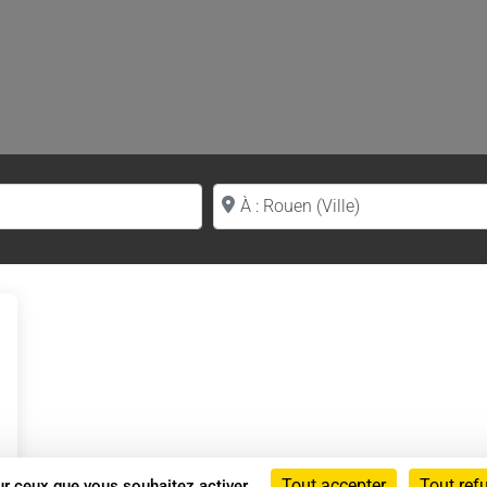
Proche de (ville ou région)
Tout accepter
Tout ref
sur ceux que vous souhaitez activer