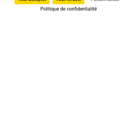
Politique de confidentialité
0661102411
Trélissac
Nouvelle-Aquitaine
À domicile
Sur rendez-vous
37 bis, allée Lucien-Michard
93190 Livry-Gargan