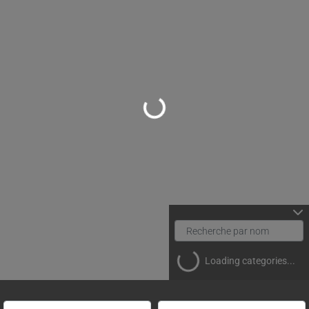
Loading...
Loading categories...
Rechercher un(e) spécialiste par nom
Proche de (ville ou région)