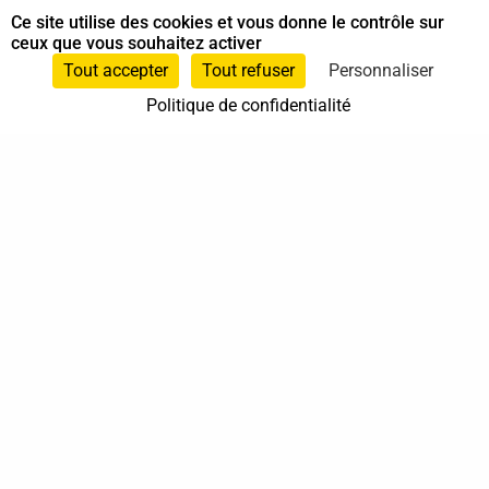
Praticien.ne en Shiatsu
Ce site utilise des cookies et vous donne le contrôle sur
ceux que vous souhaitez activer
Praticien.ne en Shiatsu
Tout accepter
Tout refuser
Personnaliser
Politique de confidentialité
0750535235
0750535235
Elne
Occitanie
En cabinet
Sur rendez-vous