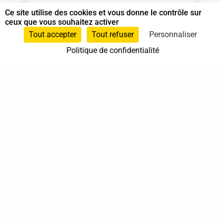
Ce site utilise des cookies et vous donne le contrôle sur
Animateur Do In
et
Shiatsu sur chaise
ceux que vous souhaitez activer
Tout accepter
Tout refuser
Personnaliser
0620432198
Politique de confidentialité
0620432198
Biot
PACA
En cabinet
À domicile
Sur rendez-vous