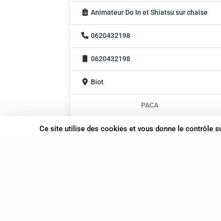
Animateur Do In
et
Shiatsu sur chaise
0620432198
0620432198
Biot
PACA
En cabinet
Ce site utilise des cookies et vous donne le contrôle 
À domicile
Sur rendez-vous