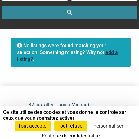
Search
No listings were found matching your
selection. Something missing? Why not
add a
listing?
.
37 bis, allée Lucien-Michard
93190 Livry-Gargan
Ce site utilise des cookies et vous donne le contrôle sur
ceux que vous souhaitez activer
06 61 87 28 09
Tout accepter
Tout refuser
Personnaliser
Politique de confidentialité