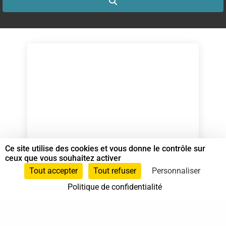
Search
Ce site utilise des cookies et vous donne le contrôle sur
PASQUIER Grégory
ceux que vous souhaitez activer
Spécialiste en Shiatsu RNCP
Tout accepter
Tout refuser
Personnaliser
Politique de confidentialité
06 27 67 17 64
Nort-sur-Erdre