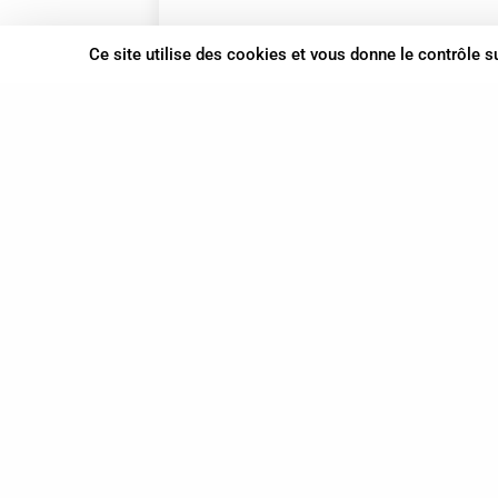
Ce site utilise des cookies et vous donne le contrôle 
GUILLEMIN Alexandre
Praticien.ne en Shiatsu
Praticien.ne en Shiatsu
et
Shiatsu sur
chaise
06 29 35 33 32
Cannes
Provence-Alpes-Côte d'Azur
En cabinet
À domicile
Sur rendez-vous