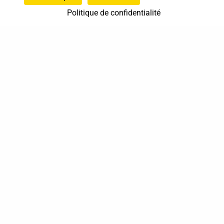
Politique de confidentialité
37 bis, allée Lucien-Michard
93190 Livry-Gargan
06 61 87 28 09
Nous contacter
Annuaire
Actualités
Mentions légales
Politique de confidentialité
Conditions générales de vente