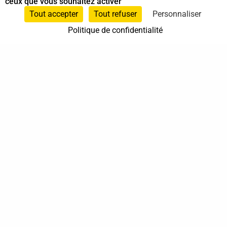
ceux que vous souhaitez activer
Spécialiste en Shiatsu
Tout accepter
Tout refuser
Personnaliser
Politique de confidentialité
0608033078
Carqueiranne
Provence-Alpes-Côte d'Azur
En cabinet
À domicile
Sur rendez-vous