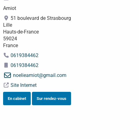
Amiot
51 boulevard de Strasbourg
Lille
Hauts-de-France
59024
France
0619384462
0619384462
noelieamiot
@
gmail.com
Site Internet
En cabinet
Sur rendez-vous