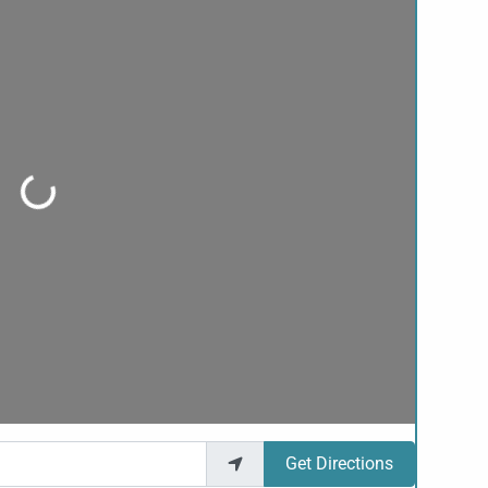
ding...
Get Directions