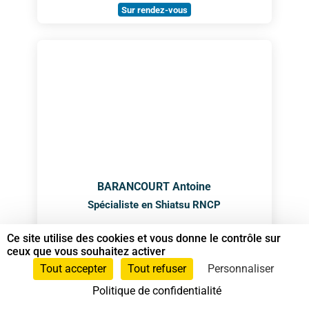
Sur rendez-vous
BARANCOURT Antoine
Spécialiste en Shiatsu RNCP
Ce site utilise des cookies et vous donne le contrôle sur
Animateur Do In
,
Shiatsu sur chaise
, et
ceux que vous souhaitez activer
Spécialiste en Shiatsu
Tout accepter
Tout refuser
Personnaliser
Politique de confidentialité
07 81 08 19 86