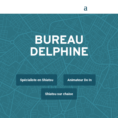
Panneau de gestion des cookies
BUREAU
DELPHINE
Spécialiste en Shiatsu
Animateur Do In
Shiatsu sur chaise