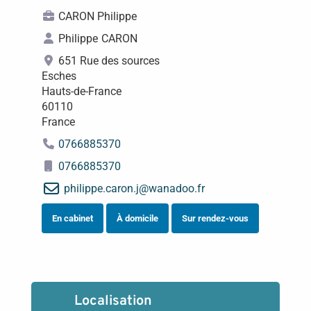
CARON Philippe
Philippe
CARON
651 Rue des sources
Esches
Hauts-de-France
60110
France
0766885370
0766885370
philippe.caron.j
@
wanadoo.fr
En cabinet
À domicile
Sur rendez-vous
Localisation