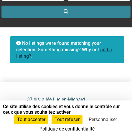
Search
No listings were found matching your
selection. Something missing? Why not
add a
listing?
.
37 bis, allée Lucien-Michard
93190 Livry-Gargan
Ce site utilise des cookies et vous donne le contrôle sur
ceux que vous souhaitez activer
06 61 87 28 09
Tout accepter
Tout refuser
Personnaliser
Politique de confidentialité