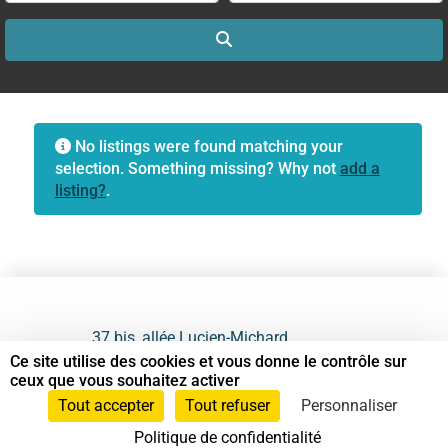
Search
No listings were found matching your
selection. Something missing? Why not
add a
listing?
.
37 bis, allée Lucien-Michard
93190 Livry-Gargan
Ce site utilise des cookies et vous donne le contrôle sur
ceux que vous souhaitez activer
06 61 87 28 09
Tout accepter
Tout refuser
Personnaliser
Politique de confidentialité