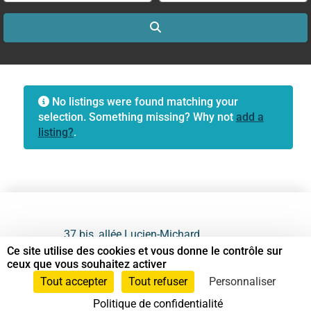
Search
No listings were found matching your
selection. Something missing? Why not
add a
listing?
.
37 bis, allée Lucien-Michard
93190 Livry-Gargan
Ce site utilise des cookies et vous donne le contrôle sur
ceux que vous souhaitez activer
06 61 87 28 09
Tout accepter
Tout refuser
Personnaliser
Politique de confidentialité