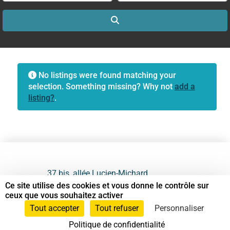
Search
No listings were found matching your
selection. Something missing? Why not
add a
listing?
.
37 bis, allée Lucien-Michard
93190 Livry-Gargan
Ce site utilise des cookies et vous donne le contrôle sur
ceux que vous souhaitez activer
06 61 87 28 09
Tout accepter
Tout refuser
Personnaliser
Politique de confidentialité