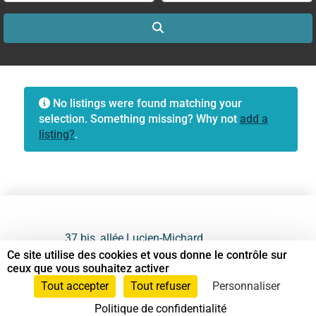
Search
No listings were found matching your
selection. Something missing? Why not
add a
listing?
.
37 bis, allée Lucien-Michard
93190 Livry-Gargan
Ce site utilise des cookies et vous donne le contrôle sur
ceux que vous souhaitez activer
06 61 87 28 09
Tout accepter
Tout refuser
Personnaliser
Politique de confidentialité