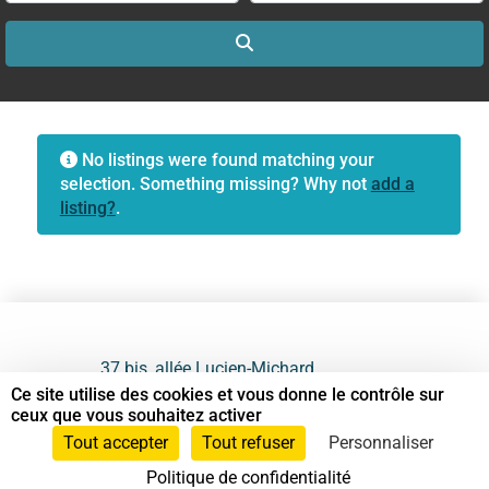
Search
No listings were found matching your
selection. Something missing? Why not
add a
listing?
.
37 bis, allée Lucien-Michard
93190 Livry-Gargan
Ce site utilise des cookies et vous donne le contrôle sur
ceux que vous souhaitez activer
06 61 87 28 09
Tout accepter
Tout refuser
Personnaliser
Politique de confidentialité