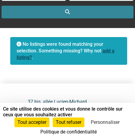
Search
No listings were found matching your
selection. Something missing? Why not
add a
listing?
.
37 bis, allée Lucien-Michard
93190 Livry-Gargan
Ce site utilise des cookies et vous donne le contrôle sur
ceux que vous souhaitez activer
06 61 87 28 09
Tout accepter
Tout refuser
Personnaliser
Politique de confidentialité