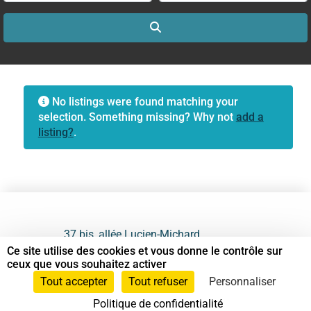
Search
No listings were found matching your
selection. Something missing? Why not
add a
listing?
.
37 bis, allée Lucien-Michard
93190 Livry-Gargan
Ce site utilise des cookies et vous donne le contrôle sur
ceux que vous souhaitez activer
06 61 87 28 09
Tout accepter
Tout refuser
Personnaliser
Politique de confidentialité