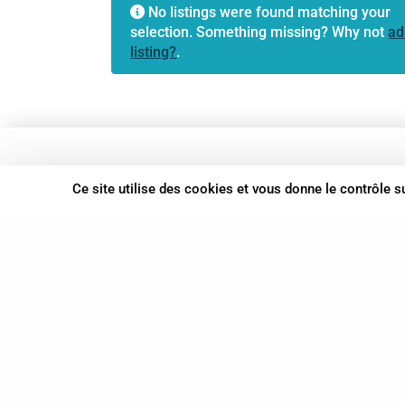
No listings were found matching your
selection. Something missing? Why not
ad
listing?
.
37 bis, allée Lucien-Michard
Ce site utilise des cookies et vous donne le contrôle 
93190 Livry-Gargan
06 61 87 28 09
Nous contacter
© Syn