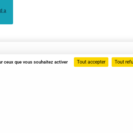
d a
Annuaire
Tout accepter
Tout ref
sur ceux que vous souhaitez activer
Actualités
Mentions légales
Politique de confidentialité
Conditions générales de vente
dicat des Professionnels de Shiatsu - 2026 Tous droits ré