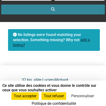
Search
No listings were found matching your
selection. Something missing? Why not
add a
listing?
.
37 bis, allée Lucien-Michard
93190 Livry-Gargan
Ce site utilise des cookies et vous donne le contrôle sur
ceux que vous souhaitez activer
06 61 87 28 09
Tout accepter
Tout refuser
Personnaliser
Politique de confidentialité