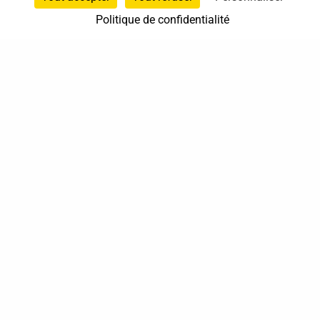
Politique de confidentialité
37 bis, allée Lucien-Michard
93190 Livry-Gargan
06 61 87 28 09
Nous contacter
Annuaire
Actualités
Mentions légales
Politique de confidentialité
Conditions générales de vente