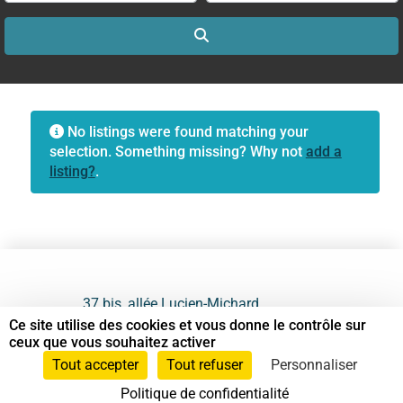
Search
No listings were found matching your
selection. Something missing? Why not
add a
listing?
.
37 bis, allée Lucien-Michard
93190 Livry-Gargan
Ce site utilise des cookies et vous donne le contrôle sur
ceux que vous souhaitez activer
06 61 87 28 09
Tout accepter
Tout refuser
Personnaliser
Politique de confidentialité