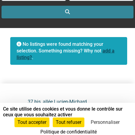
Search
No listings were found matching your
selection. Something missing? Why not
add a
listing?
.
37 bis, allée Lucien-Michard
93190 Livry-Gargan
Ce site utilise des cookies et vous donne le contrôle sur
ceux que vous souhaitez activer
06 61 87 28 09
Tout accepter
Tout refuser
Personnaliser
Politique de confidentialité