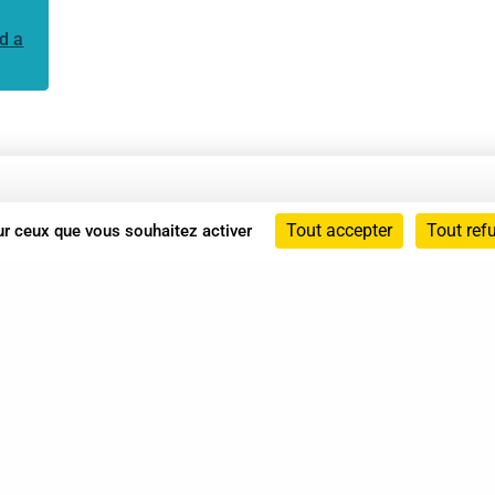
d a
Annuaire
Tout accepter
Tout ref
sur ceux que vous souhaitez activer
Actualités
Mentions légales
Politique de confidentialité
Conditions générales de vente
dicat des Professionnels de Shiatsu - 2026 Tous droits ré