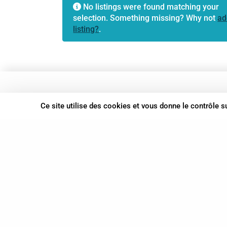
No listings were found matching your
selection. Something missing? Why not
ad
listing?
.
37 bis, allée Lucien-Michard
Ce site utilise des cookies et vous donne le contrôle 
93190 Livry-Gargan
06 61 87 28 09
Nous contacter
© Syn